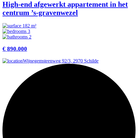
High-end afgewerkt appartement in het
centrum ’s-gravenwezel
182 m²
3
2
€ 890.000
Wijnegemsteenweg 92/3, 2970 Schilde