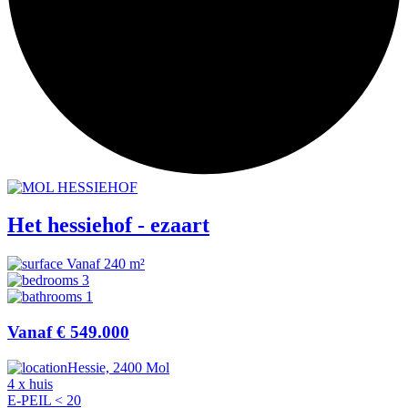
Het hessiehof - ezaart
Vanaf 240 m²
3
1
Vanaf € 549.000
Hessie, 2400 Mol
4 x huis
E-PEIL < 20