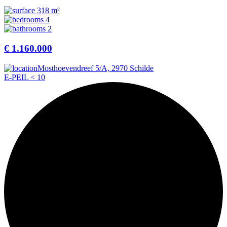
318 m²
4
2
€ 1.160.000
Mosthoevendreef 5/A, 2970 Schilde
E-PEIL < 10