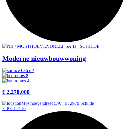
Moderne nieuwbouwwoning
636 m²
8
4
€ 2.270.000
Mosthoevendreef 5/A - B, 2970 Schilde
E-PEIL < 10