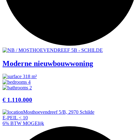
Moderne nieuwbouwwoning
318 m²
4
2
€ 1.110.000
Mosthoevendreef 5/B, 2970 Schilde
E-PEIL < 10
6% BTW MOGElijk