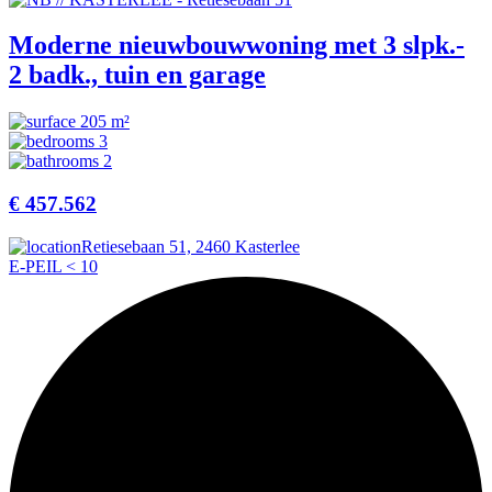
Moderne nieuwbouwwoning met 3 slpk.-
2 badk., tuin en garage
205 m²
3
2
€ 457.562
Retiesebaan 51, 2460 Kasterlee
E-PEIL < 10