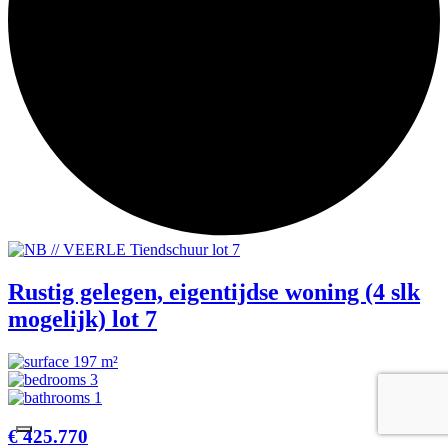
Rustig gelegen, eigentijdse woning (4 slk
mogelijk) lot 7
197 m²
3
1
€ 425.770