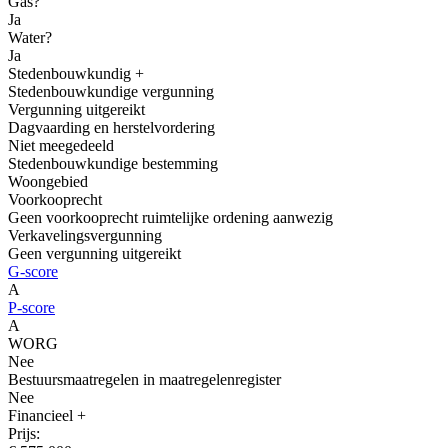
Gas?
Ja
Water?
Ja
Stedenbouwkundig
+
Stedenbouwkundige vergunning
Vergunning uitgereikt
Dagvaarding en herstelvordering
Niet meegedeeld
Stedenbouwkundige bestemming
Woongebied
Voorkooprecht
Geen voorkooprecht ruimtelijke ordening aanwezig
Verkavelingsvergunning
Geen vergunning uitgereikt
G-score
A
P-score
A
WORG
Nee
Bestuursmaatregelen in maatregelenregister
Nee
Financieel
+
Prijs: