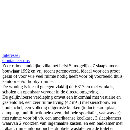
Interesse?
Contacteer ons
Zeer ruime landelijke villa met liefst 5, mogelijks 7 slaapkamers,
bouwjaar 1992 en vrij recent gerenoveerd, ideaal voor een groot
gezin of voor wie veel ruimte nodig heeft voor bij voorbeeld thuis-
kantoor en/of hobby-ruimte.
De woning is ideaal gelegen vlakbij de E313 en met winkels,
scholen en openbaar vervoer in de directe omgeving.
De gelijkvloerse verdieping omvat een inkomhal met vestiaire en
gastentoilet, een zeer ruime living (42 m² !) met sierschouw en
houtkachel, een volledig uitgeruste keuken (inductiekookplaat,
dampkap, multifunctionele oven, dubbele spoeltafel, vaatwasser)
met ruimte voor bij vb. een amerikaanse koelkast , 3 slaapkamers
waarvan 2 voorzien van ingemaakte kasten, en een badkamer met
ligbad, ruime inloopdouche, dubbele wastafel en 2de toilet en