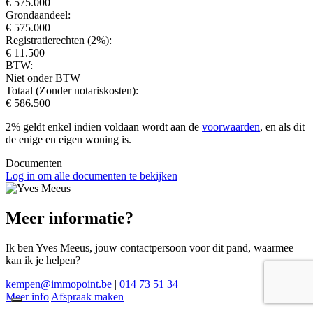
€ 575.000
Grondaandeel:
€ 575.000
Registratierechten (2%):
€ 11.500
BTW:
Niet onder BTW
Totaal (Zonder notariskosten):
€ 586.500
2% geldt enkel indien voldaan wordt aan de
voorwaarden
, en als dit
de enige en eigen woning is.
Documenten
+
Log in om alle documenten te bekijken
Meer informatie?
Ik ben Yves Meeus, jouw contactpersoon voor dit pand, waarmee
kan ik je helpen?
kempen@immopoint.be
|
014 73 51 34
Meer info
Afspraak maken