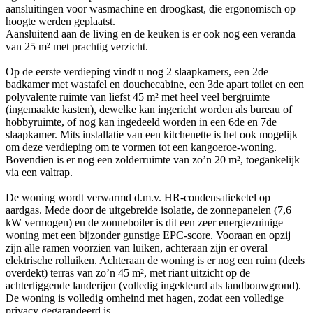
aansluitingen voor wasmachine en droogkast, die ergonomisch op
hoogte werden geplaatst.
Aansluitend aan de living en de keuken is er ook nog een veranda
van 25 m² met prachtig verzicht.
Op de eerste verdieping vindt u nog 2 slaapkamers, een 2de
badkamer met wastafel en douchecabine, een 3de apart toilet en een
polyvalente ruimte van liefst 45 m² met heel veel bergruimte
(ingemaakte kasten), dewelke kan ingericht worden als bureau of
hobbyruimte, of nog kan ingedeeld worden in een 6de en 7de
slaapkamer. Mits installatie van een kitchenette is het ook mogelijk
om deze verdieping om te vormen tot een kangoeroe-woning.
Bovendien is er nog een zolderruimte van zo’n 20 m², toegankelijk
via een valtrap.
De woning wordt verwarmd d.m.v. HR-condensatieketel op
aardgas. Mede door de uitgebreide isolatie, de zonnepanelen (7,6
kW vermogen) en de zonneboiler is dit een zeer energiezuinige
woning met een bijzonder gunstige EPC-score. Vooraan en opzij
zijn alle ramen voorzien van luiken, achteraan zijn er overal
elektrische rolluiken. Achteraan de woning is er nog een ruim (deels
overdekt) terras van zo’n 45 m², met riant uitzicht op de
achterliggende landerijen (volledig ingekleurd als landbouwgrond).
De woning is volledig omheind met hagen, zodat een volledige
privacy gegarandeerd is.