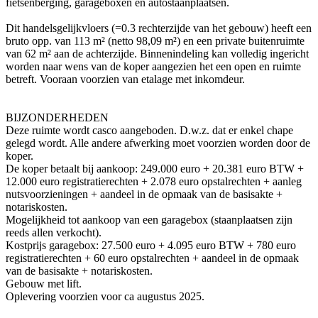
fietsenberging, garageboxen en autostaanplaatsen.
Dit handelsgelijkvloers (=0.3 rechterzijde van het gebouw) heeft een
bruto opp. van 113 m² (netto 98,09 m²) en een private buitenruimte
van 62 m² aan de achterzijde. Binnenindeling kan volledig ingericht
worden naar wens van de koper aangezien het een open en ruimte
betreft. Vooraan voorzien van etalage met inkomdeur.
BIJZONDERHEDEN
Deze ruimte wordt casco aangeboden. D.w.z. dat er enkel chape
gelegd wordt. Alle andere afwerking moet voorzien worden door de
koper.
De koper betaalt bij aankoop: 249.000 euro + 20.381 euro BTW +
12.000 euro registratierechten + 2.078 euro opstalrechten + aanleg
nutsvoorzieningen + aandeel in de opmaak van de basisakte +
notariskosten.
Mogelijkheid tot aankoop van een garagebox (staanplaatsen zijn
reeds allen verkocht).
Kostprijs garagebox: 27.500 euro + 4.095 euro BTW + 780 euro
registratierechten + 60 euro opstalrechten + aandeel in de opmaak
van de basisakte + notariskosten.
Gebouw met lift.
Oplevering voorzien voor ca augustus 2025.