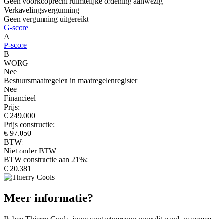
Geen voorkooprecht ruimtelijke ordening aanwezig
Verkavelingsvergunning
Geen vergunning uitgereikt
G-score
A
P-score
B
WORG
Nee
Bestuursmaatregelen in maatregelenregister
Nee
Financieel
+
Prijs:
€ 249.000
Prijs constructie:
€ 97.050
BTW:
Niet onder BTW
BTW constructie aan 21%:
€ 20.381
Meer informatie?
Ik ben Thierry Cools, jouw contactpersoon voor dit pand, waarmee